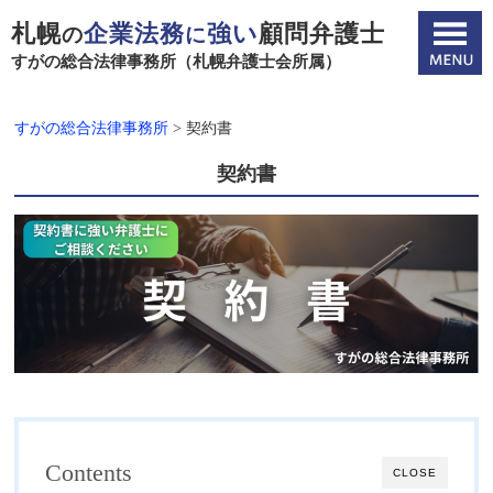
札幌
企業法務
強い
顧問弁護士
の
に
すがの総合法律事務所（札幌弁護士会所属）
すがの総合法律事務所
>
契約書
契約書
Contents
CLOSE