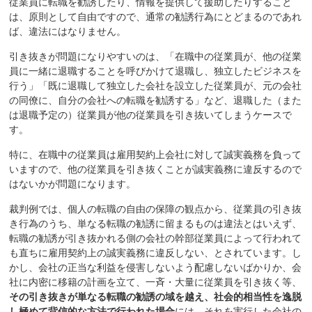
従業員に転職を勧誘したり、情報を提供して援助したりすること
は、原則として自由ですので、通常の勧誘行為にとどまるのであれ
ば、違法にはなりません。
引き抜きが問題になりやすいのは、「在職中の従業員が、他の従業
員に一緒に退職することを呼びかけて退職し、独立したビジネスを
行う」「既に退職して独立した会社を設立した従業員が、元の会社
の同僚に、自分の会社への転職を勧誘する」など、退職した（また
は退職予定の）従業員が他の従業員を引き抜いてしまうケースで
す。
特に、在職中の従業員は雇用契約上会社に対して誠実義務を負って
いますので、他の従業員を引き抜くことが誠実義務に違反するので
はないかが問題になります。
裁判例では、個人の転職の自由の保障の観点から、従業員の引き抜
き行為のうち、単なる転職の勧誘に留まるものは違法とはいえず、
転職の勧誘が引き抜かれる側の会社の幹部従業員によって行われて
も直ちに雇用契約上の誠実義務に違反しない、とされています。し
かし、会社の正当な利益を侵害しないよう配慮しないばかりか、会
社に内密に移籍の計画を立て、一斉・大量に従業員を引き抜く等、
その引き抜きが単なる転職の勧誘の域を越え、社会的相当性を逸脱
し極めて背信的な方法で行われた場合
には、それを実行した会社の