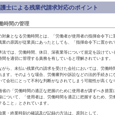
弁護士による残業代請求対応のポイント
働時間の管理
の対象となる労働時間とは、「労働者が使用者の指揮命令下に
残業の原因が従業員にあったとしても、「指揮命令下に置かれ
準法では、労働時間、休日、深夜業等について規定を設けてい
時間を適切に管理する責務を有していると理解されています。
ながら、未払い残業代の請求を受けた会社においては、労働時
れます。そのような場合、労働審判や訴訟などの法的手続きに
いて会社にとって不利な判断がなされてしまう可能性が高くな
働省の「労働時間の適正な把握のために使用者が講ずべき措置
録について、「使用者は、労働時間を適正に把握するため、労
すること」とされています。
始業・終業時刻の確認及び記録の方法は、原則として、