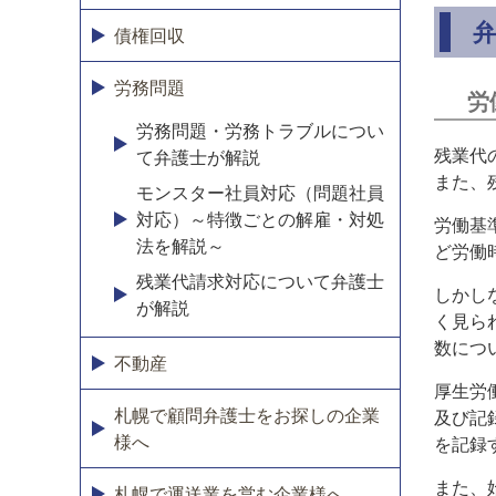
債権回収
労務問題
労
労務問題・労務トラブルについ
残業代
て弁護士が解説
また、
モンスター社員対応（問題社員
対応）～特徴ごとの解雇・対処
労働基
法を解説～
ど労働
残業代請求対応について弁護士
しかし
が解説
く見ら
数につ
不動産
厚生労
札幌で顧問弁護士をお探しの企業
及び記
様へ
を記録
また、
札幌で運送業を営む企業様へ