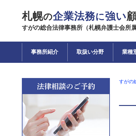
札幌
企業法務
強い
の
に
すがの総合法律事務所（札幌弁護士会所
事務所紹介
取扱い分野
業種
すがの