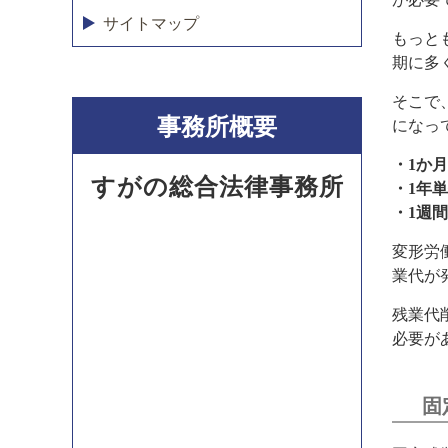
サイトマップ
もっと
期に多
そこで
事務所概要
になっ
・1か
すがの総合法律事務所
・1年
・1週
変形労
業代が
残業代
必要が
固