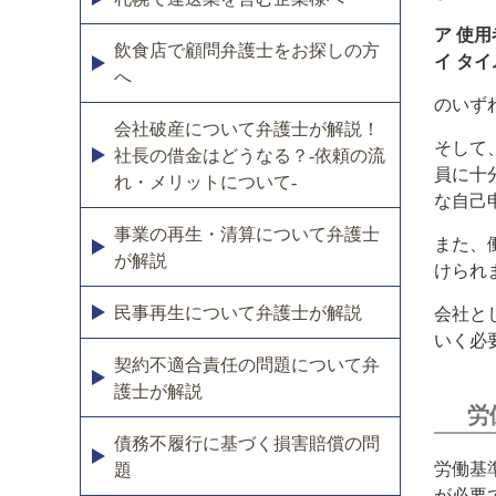
ア 使
飲食店で顧問弁護士をお探しの方
イ タ
へ
のいず
会社破産について弁護士が解説！
そして
社長の借金はどうなる？-依頼の流
員に十
れ・メリットについて-
な自己
事業の再生・清算について弁護士
また、
が解説
けられ
民事再生について弁護士が解説
会社と
いく必
契約不適合責任の問題について弁
護士が解説
労
債務不履行に基づく損害賠償の問
労働基
題
が必要