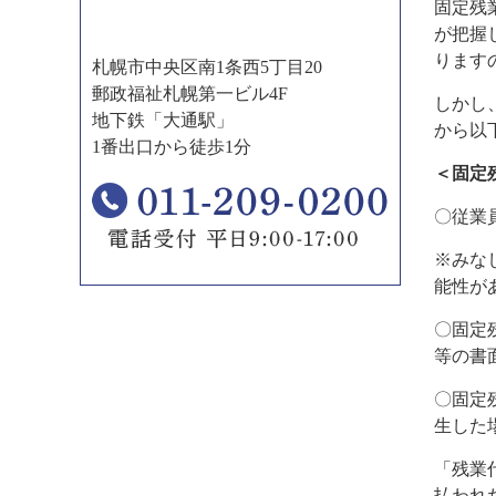
固定残
が把握
ります
札幌市中央区南1条西5丁目20
郵政福祉札幌第一ビル4F
しかし
地下鉄「大通駅」
から以
1番出口から徒歩1分
＜固定
〇従業
※みな
能性が
〇固定
等の書
〇固定
生した
「残業
払われ