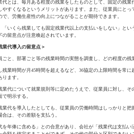
業代とは、毎月ある程度の残業をしたものとして、固定の残業
しやすくなるというメリットがあります。また、従業員にとっ
ので、労働生産性の向上につながることが期待できます。
、「いくら残業しても固定残業代以上の支払いをしない」とい
下の留意点が注意喚起されています。
残業代導入の留意点＞
員ごと、部署ごと等の残業時間の実態を調査し、どの程度の残
し残業時間が月45時間を超えるなど、36協定の上限時間を常
あります。
残業代について就業規則等に定めたうえで、従業員に対し、そ
面で明示する。
残業代を導入したとしても、従業員の労働時間はしっかりと把
場合は、その差額を支払う。
代を年俸に含める」との合意があり、会社が「残業代は支払い
た金額を確定することができず、その他の部分と区別できない