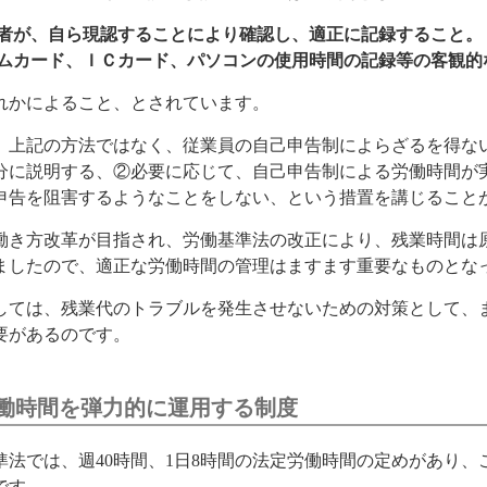
用者が、自ら現認することにより確認し、適正に記録すること。
イムカード、ＩＣカード、パソコンの使用時間の記録等の客観
れかによること、とされています。
、上記の方法ではなく、従業員の自己申告制によらざるを得な
分に説明する、②必要に応じて、自己申告制による労働時間が
申告を阻害するようなことをしない、という措置を講じること
働き方改革が目指され、労働基準法の改正により、残業時間は原
ましたので、適正な労働時間の管理はますます重要なものとな
しては、残業代のトラブルを発生させないための対策として、
要があるのです。
働時間を弾力的に運用する制度
準法では、週40時間、1日8時間の法定労働時間の定めがあり
です。