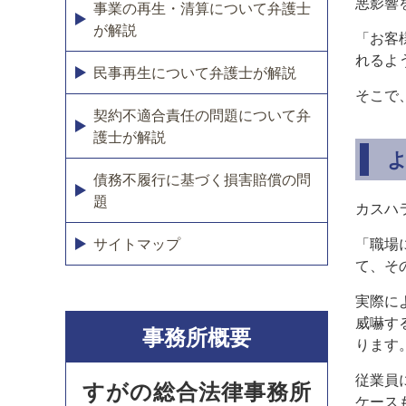
悪影響
事業の再生・清算について弁護士
が解説
「お客
れるよ
民事再生について弁護士が解説
そこで
契約不適合責任の問題について弁
護士が解説
債務不履行に基づく損害賠償の問
題
カスハ
「職場
サイトマップ
て、そ
実際に
威嚇す
事務所概要
ります
従業員
すがの総合法律事務所
ケース