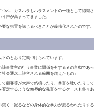
につれ、カスハラもハラスメントの一種として認識さ
いう声が高まってきました。
必要な措置を講じるべきことが義務化されたのです。
以下のとおり定義づけられています。
当該事業主の行う事業に関係を有する者の言動であっ
て社会通念上許容される範囲を超えたもの」
して顧客等が大声で怒鳴ったり、暴言を吐いたりして
を否定するような侮辱的な発言をするケースも多々あ
小突く・蹴るなどの身体的な暴力が振るわれたりする