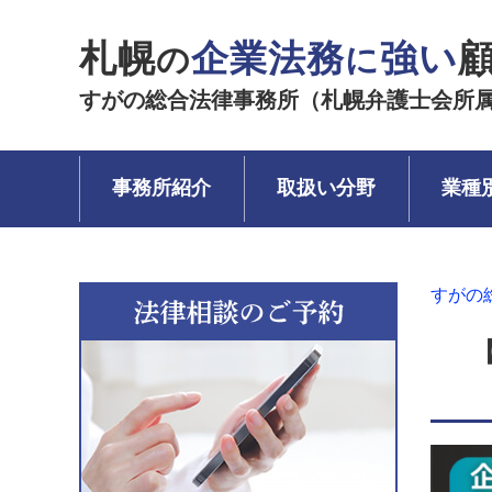
札幌
企業法務
強い
の
に
すがの総合法律事務所（札幌弁護士会所
事務所紹介
取扱い分野
業種
すがの