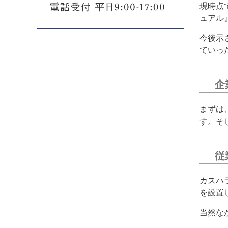
現時点
ュアル
今後示
ていっ
企
まずは
す。そ
従
カスハ
を設置
当然な