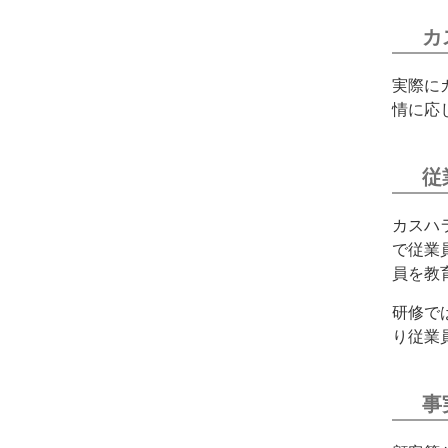
カ
実際に
情に応
従
カスハ
で従業
員を教
研修で
り従業
事